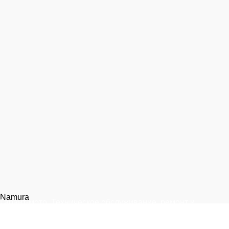
Namura
Гарант-мото. Техническое обслуживание, ремонт и
запчасти для мототехники.