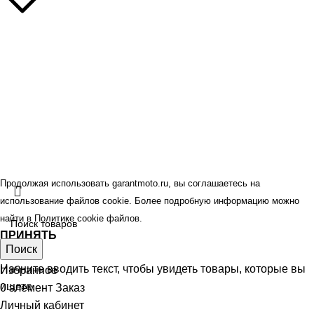
Контакты
Наши бренды
Политика конфиденциальности
Оферта
© GARANT.MOTO 2026.
Все права защищены.
Продолжая использовать garantmoto.ru, вы соглашаетесь на
использование файлов cookie. Более подробную информацию можно
найти в
Политике cookie файлов
.
ПРИНЯТЬ
Поиск
Магазин
Начните вводить текст, чтобы увидеть товары, которые вы
Избранное
ищете.
0
элемент
Заказ
Личный кабинет