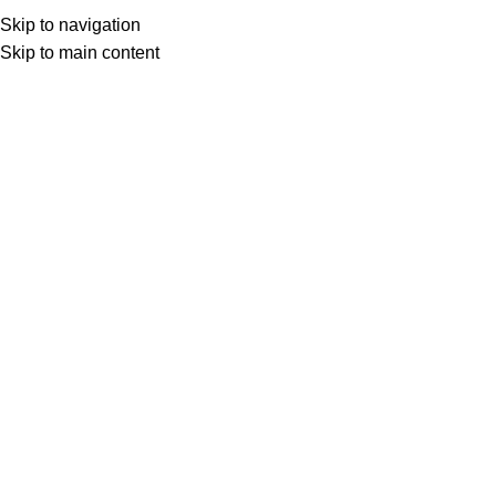
Skip to navigation
Skip to main content
Товар с кнопкой ПРЕДЗАКАЗ. Стоимость и наличие уточняются у поставщика
после оформления заказа. Мы свяжемся с вами по телефону или в
мессенджере в ближайшее время, чтобы подтвердить заказ.
МОТОСЕРВИС
ЗАПЧАСТИ
VK
T
G
MAX
+7(999)805-75-85