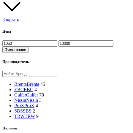
Закрыть
Цена
Минимальная
Максимальная
цена
цена
Фильтрация
Производитель
Brenta
Brenta
45
EBC
EBC
4
Galfer
Galfer
78
Nissin
Nissin
3
ProX
ProX
4
SBS
SBS
2
TRW
TRW
9
Наличие