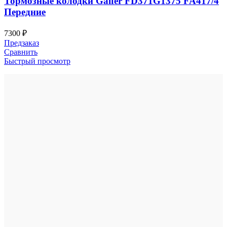
Тормозные колодки Galfer FD371G1375 FA417/4
Передние
7300
₽
Предзаказ
Сравнить
Быстрый просмотр