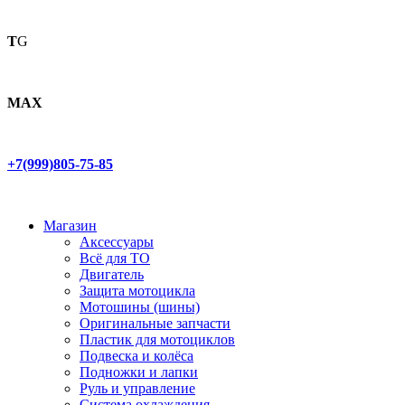
T
G
MAX
+7(999)805-75-85
Магазин
Аксессуары
Всё для ТО
Двигатель
Защита мотоцикла
Мотошины (шины)
Оригинальные запчасти
Пластик для мотоциклов
Подвеска и колёса
Подножки и лапки
Руль и управление
Система охлаждения