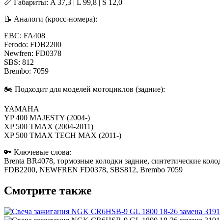
📏 Габариты: A 37,3 | L 99,8 | S 12,0
📝 Аналоги (кросс-номера):
EBC: FA408
Ferodo: FDB2200
Newfren: FD0378
SBS: 812
Brembo: 7059
🏍️ Подходит для моделей мотоциклов (задние):
YAMAHA
YP 400 MAJESTY (2004-)
XP 500 TMAX (2004-2011)
XP 500 TMAX TECH MAX (2011-)
🔑 Ключевые слова:
Brenta BR4078, тормозные колодки задние, синтетическ
FDB2200, NEWFREN FD0378, SBS812, Brembo 7059
Смотрите также