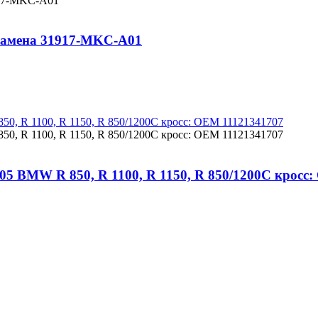
замена 31917-MKC-A01
05 BMW R 850, R 1100, R 1150, R 850/1200C кросс