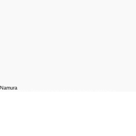
Namura
Гарант-мото. Техническое обслуживание, ремонт и
запчасти для мототехники.
Москва, 1-я улица Измайловского Зверинца, 8
+7 (999) 805-75-85