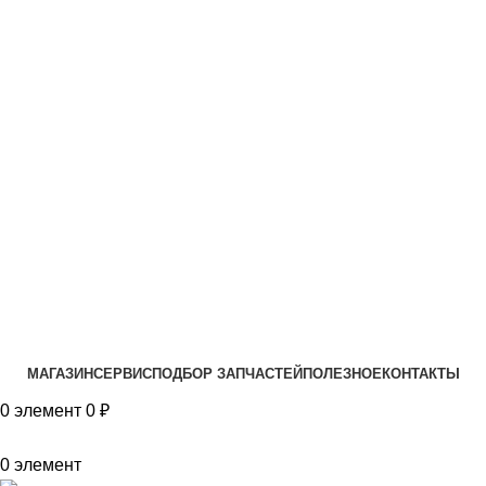
VK
T
G
MAX
+7(999)805-75-85
МАГАЗИН
СЕРВИС
ПОДБОР ЗАПЧАСТЕЙ
ПОЛЕЗНОЕ
КОНТАКТЫ
0
элемент
0
₽
0
элемент