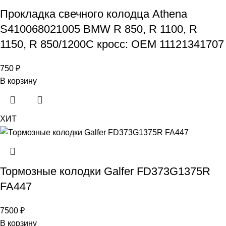
Прокладка свечного колодца Athena
S410068021005 BMW R 850, R 1100, R
1150, R 850/1200C кросс: OEM 11121341707
750
₽
В корзину
ХИТ
Тормозные колодки Galfer FD373G1375R
FA447
7500
₽
В корзину