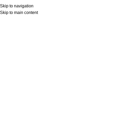
Skip to navigation
Skip to main content
Товар с кнопкой ПРЕДЗАКАЗ. Стоимость и наличие уточняются у поставщика
после оформления заказа. Мы свяжемся с вами по телефону или в
мессенджере в ближайшее время, чтобы подтвердить заказ.
МОТОСЕРВИС
ЗАПЧАСТИ
VK
T
G
MAX
+7(999)805-75-85