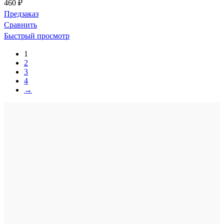
460
₽
Предзаказ
Сравнить
Быстрый просмотр
1
2
3
4
→