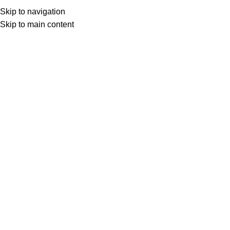
Skip to navigation
Skip to main content
Товар с кнопкой ПРЕДЗАКАЗ. Стоимость и наличие уточняются у поставщика 
МОТОСЕРВИС
ЗАПЧАСТИ
VK
T
G
MAX
+7(999)805-75-85