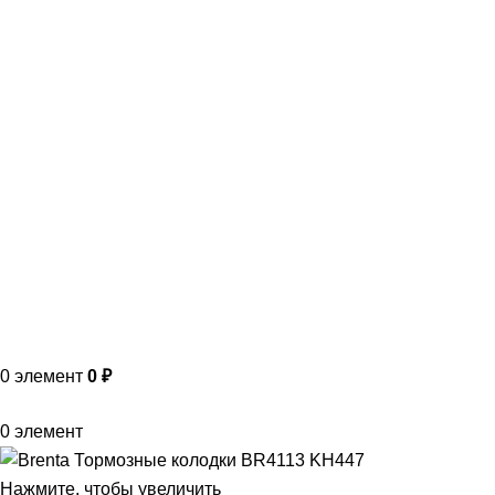
VK
T
G
MAX
+7(999)805-75-85
0
элемент
0
₽
0
элемент
Нажмите, чтобы увеличить