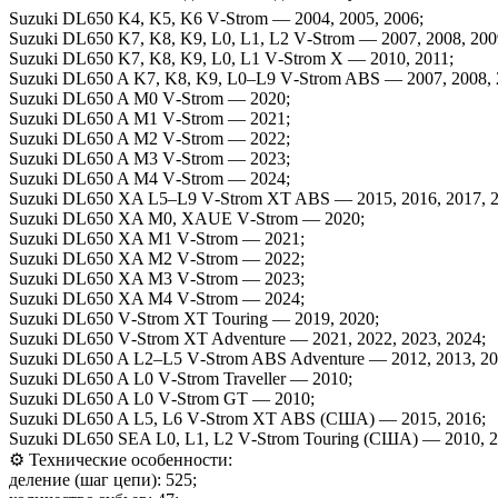
Suzuki DL650 K4, K5, K6 V‑Strom — 2004, 2005, 2006;
Suzuki DL650 K7, K8, K9, L0, L1, L2 V‑Strom — 2007, 2008, 2009
Suzuki DL650 K7, K8, K9, L0, L1 V‑Strom X — 2010, 2011;
Suzuki DL650 A K7, K8, K9, L0–L9 V‑Strom ABS — 2007, 2008, 200
Suzuki DL650 A M0 V‑Strom — 2020;
Suzuki DL650 A M1 V‑Strom — 2021;
Suzuki DL650 A M2 V‑Strom — 2022;
Suzuki DL650 A M3 V‑Strom — 2023;
Suzuki DL650 A M4 V‑Strom — 2024;
Suzuki DL650 XA L5–L9 V‑Strom XT ABS — 2015, 2016, 2017, 2
Suzuki DL650 XA M0, XAUE V‑Strom — 2020;
Suzuki DL650 XA M1 V‑Strom — 2021;
Suzuki DL650 XA M2 V‑Strom — 2022;
Suzuki DL650 XA M3 V‑Strom — 2023;
Suzuki DL650 XA M4 V‑Strom — 2024;
Suzuki DL650 V‑Strom XT Touring — 2019, 2020;
Suzuki DL650 V‑Strom XT Adventure — 2021, 2022, 2023, 2024;
Suzuki DL650 A L2–L5 V‑Strom ABS Adventure — 2012, 2013, 20
Suzuki DL650 A L0 V‑Strom Traveller — 2010;
Suzuki DL650 A L0 V‑Strom GT — 2010;
Suzuki DL650 A L5, L6 V‑Strom XT ABS (США) — 2015, 2016;
Suzuki DL650 SEA L0, L1, L2 V‑Strom Touring (США) — 2010, 2
⚙️ Технические особенности:
деление (шаг цепи): 525;