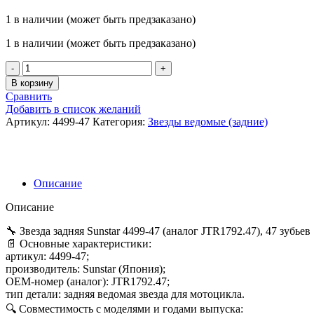
1 в наличии (может быть предзаказано)
1 в наличии (может быть предзаказано)
Количество
товара
В корзину
Звезда
Сравнить
Sunstar
Добавить в список желаний
4499-
Артикул:
4499-47
Категория:
Звезды ведомые (задние)
47
аналог
JTR1792.47
Описание
Описание
🔧 Звезда задняя Sunstar 4499‑47 (аналог JTR1792.47), 47 зубьев
📄 Основные характеристики:
артикул: 4499‑47;
производитель: Sunstar (Япония);
OEM‑номер (аналог): JTR1792.47;
тип детали: задняя ведомая звезда для мотоцикла.
🔍 Совместимость с моделями и годами выпуска: