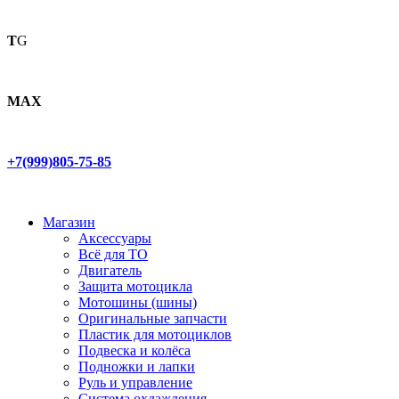
T
G
MAX
+7(999)805-75-85
Магазин
Аксессуары
Всё для ТО
Двигатель
Защита мотоцикла
Мотошины (шины)
Оригинальные запчасти
Пластик для мотоциклов
Подвеска и колёса
Подножки и лапки
Руль и управление
Система охлаждения