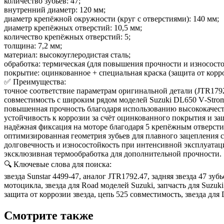
количество зубьев: 47;
внутренний диаметр: 120 мм;
диаметр крепёжной окружности (круг с отверстиями): 140 мм;
диаметр крепёжных отверстий: 10,5 мм;
количество крепёжных отверстий: 5;
толщина: 7,2 мм;
материал: высокоуглеродистая сталь;
обработка: термическая (для повышения прочности и износосто
покрытие: оцинкованное + специальная краска (защита от корр
✅ Преимущества:
точное соответствие параметрам оригинальной детали (JTR1792
совместимость с широким рядом моделей Suzuki DL650 V‑Strom 
повышенная прочность благодаря использованию высококачест
устойчивость к коррозии за счёт оцинкованного покрытия и за
надёжная фиксация на моторе благодаря 5 крепёжным отверсти
оптимизированная геометрия зубьев для плавного зацепления с
долговечность и износостойкость при интенсивной эксплуатац
эксклюзивная термообработка для дополнительной прочности.
🔍 Ключевые слова для поиска:
звезда Sunstar 4499‑47, аналог JTR1792.47, задняя звезда 47 зубь
мотоцикла, звезда для Road моделей Suzuki, запчасть для Suzuk
защита от коррозии звезда, цепь 525 совместимость, звезда для
Смотрите также