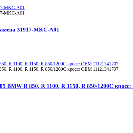
замена 31917-MKC-A01
05 BMW R 850, R 1100, R 1150, R 850/1200C кросс