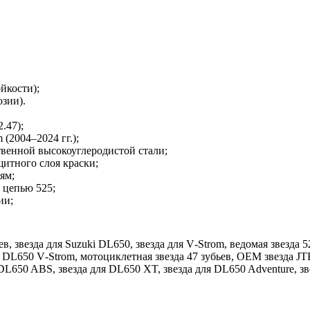
йкости);
озии).
.47);
(2004–2024 гг.);
венной высокоуглеродистой стали;
щитного слоя краски;
ям;
 цепью 525;
ии;
ев, звезда для Suzuki DL650, звезда для V‑Strom, ведомая звезда 5
i DL650 V‑Strom, мотоциклетная звезда 47 зубьев, OEM звезда JT
 DL650 ABS, звезда для DL650 XT, звезда для DL650 Adventure, зве