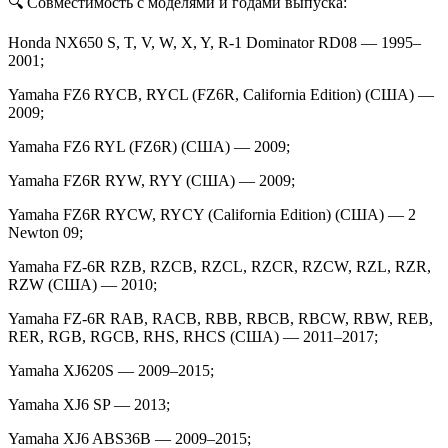
🔍 Совместимость с моделями и годами выпуска:
Honda NX650 S, T, V, W, X, Y, R‑1 Dominator RD08 — 1995–
2001;
Yamaha FZ6 RYCB, RYCL (FZ6R, California Edition) (США) —
2009;
Yamaha FZ6 RYL (FZ6R) (США) — 2009;
Yamaha FZ6R RYW, RYY (США) — 2009;
Yamaha FZ6R RYCW, RYCY (California Edition) (США) — 2
Newton 09;
Yamaha FZ‑6R RZB, RZCB, RZCL, RZCR, RZCW, RZL, RZR,
RZW (США) — 2010;
Yamaha FZ‑6R RAB, RACB, RBB, RBCB, RBCW, RBW, REB,
RER, RGB, RGCB, RHS, RHCS (США) — 2011–2017;
Yamaha XJ620S — 2009–2015;
Yamaha XJ6 SP — 2013;
Yamaha XJ6 ABS36B — 2009–2015;