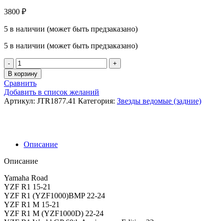
3800
₽
5 в наличии (может быть предзаказано)
5 в наличии (может быть предзаказано)
Количество
товара
В корзину
Звезда
Сравнить
JT
Добавить в список желаний
JTR1877.41
Артикул:
JTR1877.41
Категория:
Звезды ведомые (задние)
(4684-
41)
Yamaha
YZF
R1
Описание
'15-
'22
Описание
Yamaha Road
YZF R1 15-21
YZF R1 (YZF1000)BMP 22-24
YZF R1 M 15-21
YZF R1 M (YZF1000D) 22-24