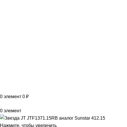
VK
T
G
MAX
+7(999)805-75-85
0
элемент
0
₽
0
элемент
Нажмите, чтобы увеличить