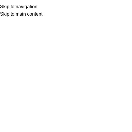
Skip to navigation
Skip to main content
Товар с кнопкой ПРЕДЗАКАЗ. Стоимость и наличие уточняются у поставщика 
МОТОСЕРВИС
ЗАПЧАСТИ
VK
T
G
MAX
+7(999)805-75-85