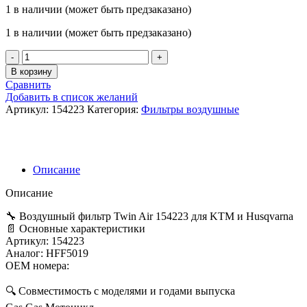
1 в наличии (может быть предзаказано)
1 в наличии (может быть предзаказано)
Количество
товара
В корзину
Воздушный
Сравнить
фильтр
Добавить в список желаний
TwinAir
Артикул:
154223
Категория:
Фильтры воздушные
154223
KTM
SX/EXC/XC/
125/150/250/300
'19-
Описание
'23;
HUSQVARNA
Описание
TE/TC/TX
125/150/250/300/350
🔧 Воздушный фильтр Twin Air 154223 для KTM и Husqvarna
'19-
📄 Основные характеристики
'23;
Артикул: 154223
GAS
Аналог: HFF5019
GAS
OEM номера:
EC/EX/MC
125/250/300
🔍 Совместимость с моделями и годами выпуска
'21-