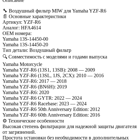
Описание
🔧 Воздушный фильтр MIW для Yamaha YZF-R6
📄 Основные характеристики
Артикул: YZF-R6
Аналог: HFA4614
OEM номера:
Yamaha 13S-14450-00
Yamaha 13S-14450-20
Тип детали: Воздушный фильтр
🔍 Совместимость с моделями и годами выпуска
Yamaha Motorcycle
Yamaha YZF-R6 (13S1, 13SB): 2008 — 2009
Yamaha YZF-R6 (13SL, 1JS, 2CX): 2010 — 2016
Yamaha YZF-R6: 2017 — 2018
Yamaha YZF-R6 (BN6H): 2019
Yamaha YZF-R6: 2020
Yamaha YZF-R6 GYTR: 2022 — 2024
Yamaha YZF-R6 Racebase: 2023 — 2024
Yamaha YZF-R6 50th Anniversary Edition: 2012
Yamaha YZF-R6 60th Anniversary Edition: 2016
⚙️ Технические особенности
Высокая степень фильтрации для надежной защиты двигателя
от загрязнений.
Простота установки без необходимости в дополнительных