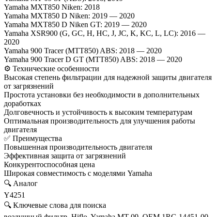
Y4251
Yamaha MXT850 Niken: 2018
Yamaha MXT850 D Niken: 2019 — 2020
Yamaha MXT850 D Niken GT: 2019 — 2020
Yamaha XSR900 (G, GC, H, HC, J, JC, K, KC, L, LC): 2016 —
2020
Yamaha 900 Tracer (MTT850) ABS: 2018 — 2020
Yamaha 900 Tracer D GT (MTT850) ABS: 2018 — 2020
⚙️ Технические особенности
Высокая степень фильтрации для надежной защиты двигателя
от загрязнений
Простота установки без необходимости в дополнительных
доработках
Долговечность и устойчивость к высоким температурам
Оптимальная производительность для улучшения работы
двигателя
✅ Преимущества
Повышенная производительность двигателя
Эффективная защита от загрязнений
Конкурентоспособная цена
Широкая совместимость с моделями Yamaha
🔍 Аналог
Y4251
🔍 Ключевые слова для поиска
воздушный фильтр, Hiflo, Yamaha MT-09, OEM 1RC-14451-00,