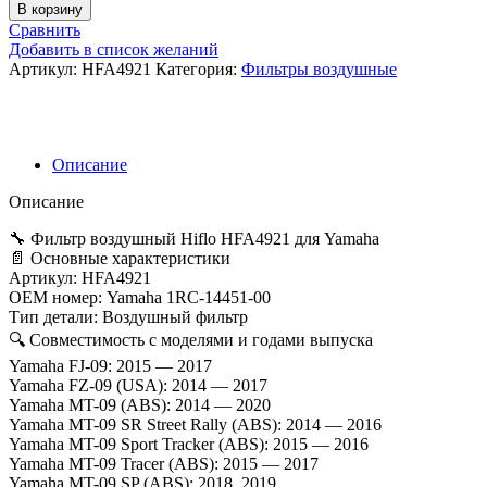
товара
В корзину
Воздушный
Сравнить
фильтр
Добавить в список желаний
Hiflo
Артикул:
HFA4921
Категория:
Фильтры воздушные
HFA4921
Yamaha
MT-
09
14-
Описание
20
/
Описание
Sport
Tracker/Tracer/Street
🔧 Фильтр воздушный Hiflo HFA4921 для Yamaha
Rally
📄 Основные характеристики
14-
Артикул: HFA4921
20,
OEM номер: Yamaha 1RC-14451-00
XSR
Тип детали: Воздушный фильтр
900
🔍 Совместимость с моделями и годами выпуска
16-
Yamaha FJ-09: 2015 — 2017
20,
Yamaha FZ-09 (USA): 2014 — 2017
FJ
Yamaha MT-09 (ABS): 2014 — 2020
09
Yamaha MT-09 SR Street Rally (ABS): 2014 — 2016
15-
Yamaha MT-09 Sport Tracker (ABS): 2015 — 2016
17
Yamaha MT-09 Tracer (ABS): 2015 — 2017
аналог
Yamaha MT-09 SP (ABS): 2018, 2019