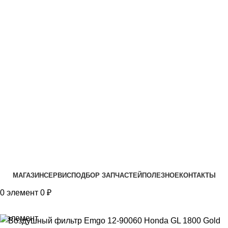
VK
T
G
MAX
+7(999)805-75-85
МАГАЗИН
СЕРВИС
ПОДБОР ЗАПЧАСТЕЙ
ПОЛЕЗНОЕ
КОНТАКТЫ
0
элемент
0
₽
0
элемент