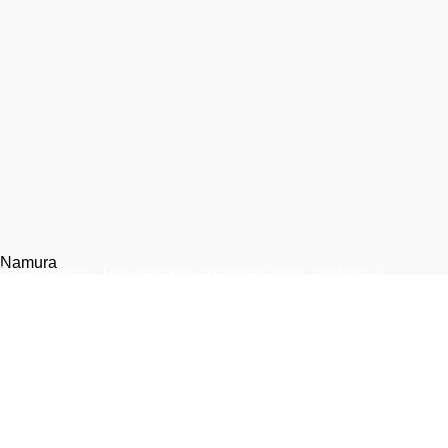
Namura
Гарант-мото. Техническое обслуживание, ремонт и
запчасти для мототехники.
Москва, 1-я улица Измайловского Зверинца, 8
+7 (999) 805-75-85