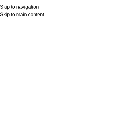
Skip to navigation
Skip to main content
Товар с кнопкой ПРЕДЗАКАЗ. Стоимость и наличие уточняются у поставщика
после оформления заказа. Мы свяжемся с вами по телефону или в
мессенджере в ближайшее время, чтобы подтвердить заказ.
МОТОСЕРВИС
ЗАПЧАСТИ
VK
T
G
MAX
+7(999)805-75-85