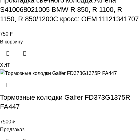
Прокладка свечного колодца Athena
S410068021005 BMW R 850, R 1100, R
1150, R 850/1200C кросс: OEM 11121341707
750
₽
В корзину
ХИТ
Тормозные колодки Galfer FD373G1375R
FA447
7500
₽
Предзаказ