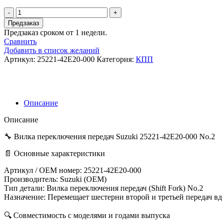
Количество
товара
Предзаказ
Вилка
Предзаказ сроком от 1 недели.
переключения
Сравнить
передач
Добавить в список желаний
Suzuki
Артикул:
25221-42E20-000
Категория:
КПП
25221-
42E20-
000
NO.2
Описание
Описание
🔧 Вилка переключения передач Suzuki 25221-42E20-000 No.2
📄 Основные характеристики
Артикул / OEM номер: 25221-42E20-000
Производитель: Suzuki (OEM)
Тип детали: Вилка переключения передач (Shift Fork) No.2
Назначение: Перемещает шестерни второй и третьей передач вд
🔍 Совместимость с моделями и годами выпуска