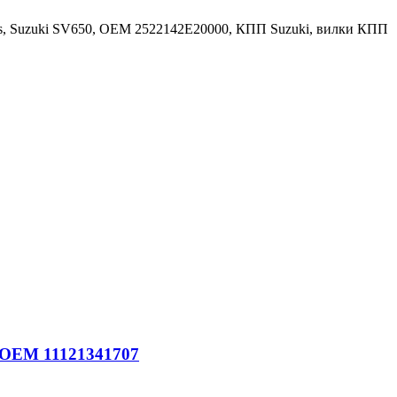
adius, Suzuki SV650, OEM 2522142E20000, КПП Suzuki, вилки КПП
: OEM 11121341707