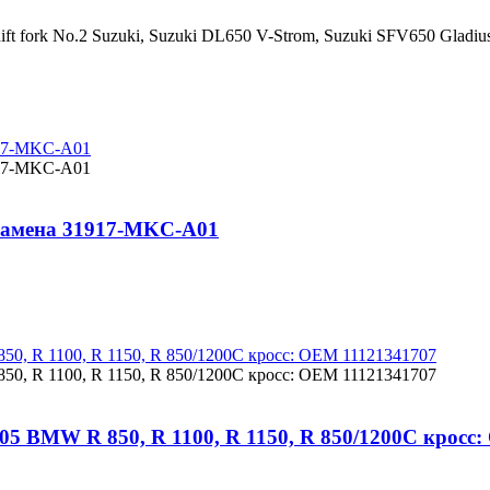
hift fork No.2 Suzuki, Suzuki DL650 V-Strom, Suzuki SFV650 Gl
замена 31917-MKC-A01
05 BMW R 850, R 1100, R 1150, R 850/1200C кросс