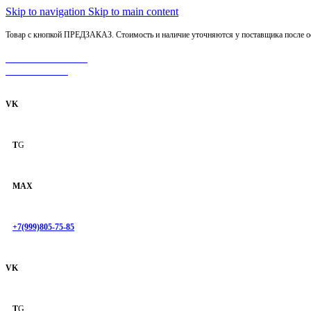
Skip to navigation
Skip to main content
Товар с кнопкой ПРЕДЗАКАЗ. Стоимость и наличие уточняются у поставщика после оф
МОТОСЕРВИС
ЗАПЧАСТИ
VK
T
G
MAX
+7(999)805-75-85
VK
T
G