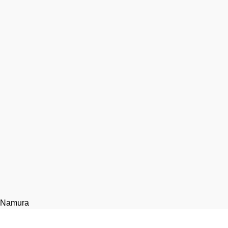
Namura
Гарант-мото. Техническое обслуживание, ремонт и