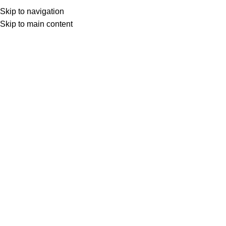
Skip to navigation
Skip to main content
Товар с кнопкой ПРЕДЗАКАЗ. Стоимость и наличие уточняются у поставщика
после оформления заказа. Мы свяжемся с вами по телефону или в
мессенджере в ближайшее время, чтобы подтвердить заказ.
МОТОСЕРВИС
ЗАПЧАСТИ
VK
T
G
MAX
+7(999)805-75-85