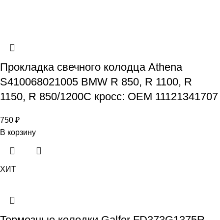
Прокладка свечного колодца Athena
S410068021005 BMW R 850, R 1100, R
1150, R 850/1200C кросс: OEM 11121341707
750
₽
В корзину
ХИТ
Тормозные колодки Galfer FD373G1375R