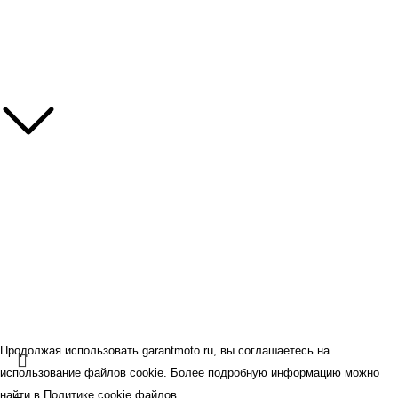
Мотошиномонтаж
Зимнее хранение мотоциклов
Информация
Контакты
Наши бренды
Политика конфиденциальности
Оферта
© GARANT.MOTO 2026.
Все права защищены.
Продолжая использовать garantmoto.ru, вы соглашаетесь на
использование файлов cookie. Более подробную информацию можно
найти в
Политике cookie файлов
.