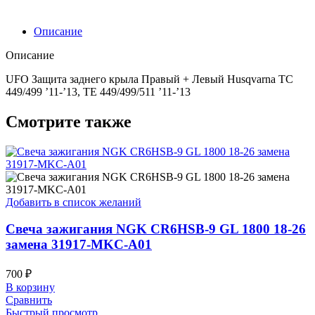
Левый
Husqvarna
TC
Описание
449/499
'11-
Описание
'13,
TE
UFO Защита заднего крыла Правый + Левый Husqvarna TC
449/499/511
449/499 ’11-’13, TE 449/499/511 ’11-’13
'11-
'13
Смотрите также
Добавить в список желаний
Свеча зажигания NGK CR6HSB-9 GL 1800 18-26
замена 31917-MKC-A01
700
₽
В корзину
Сравнить
Быстрый просмотр