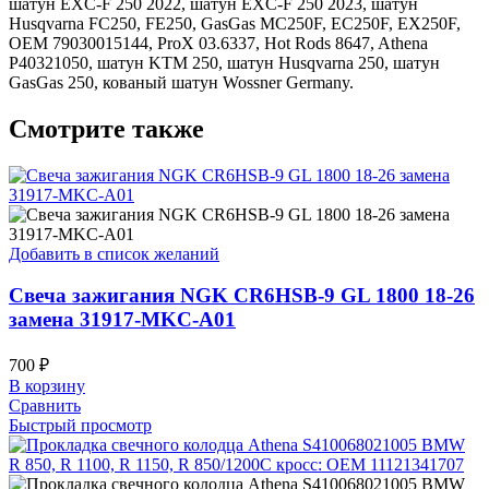
шатун EXC-F 250 2022, шатун EXC-F 250 2023, шатун
Husqvarna FC250, FE250, GasGas MC250F, EC250F, EX250F,
OEM 79030015144, ProX 03.6337, Hot Rods 8647, Athena
P40321050, шатун KTM 250, шатун Husqvarna 250, шатун
GasGas 250, кованый шатун Wossner Germany.
Смотрите также
Добавить в список желаний
Свеча зажигания NGK CR6HSB-9 GL 1800 18-26
замена 31917-MKC-A01
700
₽
В корзину
Сравнить
Быстрый просмотр