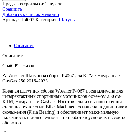
Шатунная
Предзаказ сроком от 1 недели.
сборка
Сравнить
Wossner
Добавить в список желаний
P4067
Артикул:
P4067
Категория:
Шатуны
KTM
SXF
250
16-
23,
Описание
EXCF
250
Описание
17-
23,
ChatGPT сказал:
Husqvarna
🔩 Wossner Шатунная сборка P4067 для KTM / Husqvarna /
FC
GasGas 250 2016–2023
250
16-
Кованая шатунная сборка Wossner P4067 предназначена для
23,
четырёхтактных спортивных мотоциклов объёмом 250 см³ —
FE
KTM, Husqvarna и GasGas. Изготовлена из высокопрочной
250
стали по технологии Billet Machined, оснащена подшипником
17-
скольжения (Plain Bearing) и обеспечивает максимальную
23,
надёжность и долговечность при работе в условиях высоких
Gas
оборотов.
Gas
MCF/ECF