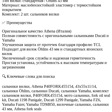
Тип вилки: стандартная / Öhlins 43 мм
Материал: маслобензостойкий эластомер с термостойким
покрытием
Комплект: 2 шт. сальников вилки
✅ Преимущества
Оригинальное качество Athena (Италия)
Полная совместимость с оригинальными сальниками Ducati и
Yamaha
Улучшенная защита от протечек благодаря профилю TCL
Подходит для вилок Öhlins 43 мм и стандартных японских
вилок
Увеличенный срок службы и надежная герметичность
Простая установка, устойчивость к высоким температурам и
загрязнениям
🔍 Ключевые слова для поиска
сальники вилки, Athena P40FORK455154, 43x55x11/14,
сальники Öhlins, сальники Ducati, сальники Yamaha, комплект
сальников вилки, P40FORK455154, мото сальники, fork oil seal
kit, Ducati 1198 Panigale, Ducati 1299 Panigale, Yamaha FZ6,
Yamaha Fazer, Yamaha TDM850, вилочные сальники, сальники
43 мм, Athena fork seals