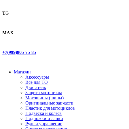
T
G
MAX
+7(999)805-75-85
Магазин
Аксессуары
Всё для ТО
Двигатель
Защита мотоцикла
Мотошины (шины)
Оригинальные запчасти
Пластик для мотоциклов
Подвеска и колёса
Подножки и лапки
Руль и управление
Система охлаждения