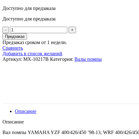
Доступно для предзаказа
Доступно для предзаказа
Количество
товара
Предзаказ
Psychic
Предзаказ сроком от 1 недели.
Вал
Сравнить
помпы
Добавить в список желаний
Yamaha
Артикул:
MX-10217B
Категория:
Валы помпы
YZF
400/426/450
98-
13,
WRF
400/426/450
98-
15
5GR124580000
Описание
Описание
Вал помпы YAMAHA YZF 400/426/450 ’98-13, WRF 400/426/450 