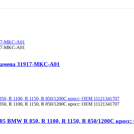
замена 31917-MKC-A01
05 BMW R 850, R 1100, R 1150, R 850/1200C кросс