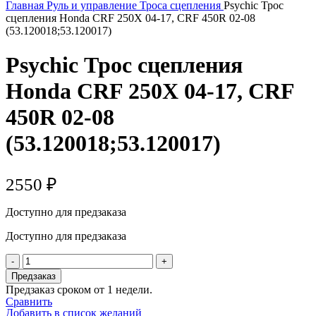
Главная
Руль и управление
Троса сцепления
Psychic Трос
сцепления Honda CRF 250X 04-17, CRF 450R 02-08
(53.120018;53.120017)
Psychic Трос сцепления
Honda CRF 250X 04-17, CRF
450R 02-08
(53.120018;53.120017)
2550
₽
Доступно для предзаказа
Доступно для предзаказа
Количество
товара
Предзаказ
Psychic
Предзаказ сроком от 1 недели.
Трос
Сравнить
сцепления
Добавить в список желаний