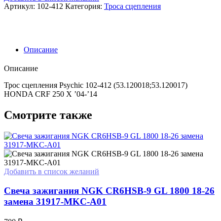
Honda
Артикул:
102-412
Категория:
Троса сцепления
CRF
250X
04-
17,
CRF
Описание
450R
02-
Описание
08
(53.120018;53.120017)
Трос сцепления Psychic 102-412 (53.120018;53.120017)
HONDA CRF 250 X ’04-’14
Смотрите также
Добавить в список желаний
Свеча зажигания NGK CR6HSB-9 GL 1800 18-26
замена 31917-MKC-A01