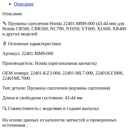
KZ3-
Описание
000,
22401-
Описание
ML7-
000,
🔧 Пружина сцепления Honda 22401-MM9-000 (43-44 мм) для
22401KZ3000,
Honda CB500, CBR500, NC700, NT650, VT600, XL600, XR400
22401ML7000
и других моделей
📄 Основные характеристики
Артикул: 22401-MM9-000
Производитель: Honda (оригинальная запчасть)
OEM номера: 22401-KZ3-000, 22401-ML7-000, 22401KZ3000,
22401ML7000
Тип детали: Пружина сцепления (корзины сцепления)
Длина в свободном состоянии: 43-44 мм
🔍 Совместимость с моделями и годами выпуска
На основе данных из каталогов запчастей и проверенных
источников :