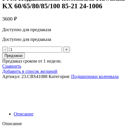
KX 60/65/80/85/100 85-21 24-1006
3600
₽
Доступно для предзаказа
Доступно для предзаказа
Количество
товара
Предзаказ
Prox
Предзаказ сроком от 1 недели.
Подшипники
Сравнить
коленвала
Добавить в список желаний
Kawasaki
Артикул:
23.CBS41088
Категория:
Подшипники коленвала
KX
60/65/80/85/100
85-
21
24-
1006
Описание
Описание