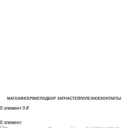
VK
T
G
MAX
+7(999)805-75-85
МАГАЗИН
СЕРВИС
ПОДБОР ЗАПЧАСТЕЙ
ПОЛЕЗНОЕ
КОНТАКТЫ
0
элемент
0
₽
0
элемент