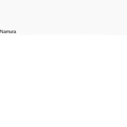
Namura
Гарант-мото. Техническое обслуживание, ремонт и
запчасти для мототехники.
Москва, 1-я улица Измайловского Зверинца, 8
+7 (999) 805-75-85
info@garantmoto.ru
Статьи