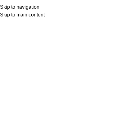
Skip to navigation
Skip to main content
Товар с кнопкой ПРЕДЗАКАЗ. Стоимость и наличие уточняются у поставщика
после оформления заказа. Мы свяжемся с вами по телефону или в
мессенджере в ближайшее время, чтобы подтвердить заказ.
МОТОСЕРВИС
ЗАПЧАСТИ
VK
T
G
MAX
+7(999)805-75-85