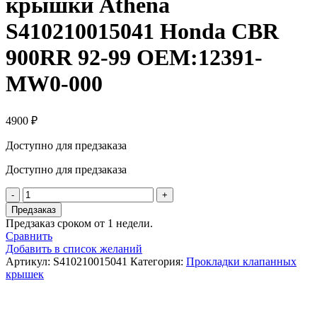
крышки Athena
S410210015041 Honda CBR
900RR 92-99 OEM:12391-
MW0-000
4900
₽
Доступно для предзаказа
Доступно для предзаказа
Количество
товара
Предзаказ
Прокладка
Предзаказ сроком от 1 недели.
клапанной
Сравнить
крышки
Добавить в список желаний
Athena
Артикул:
S410210015041
Категория:
Прокладки клапанных
S410210015041
крышек
Honda
CBR
900RR