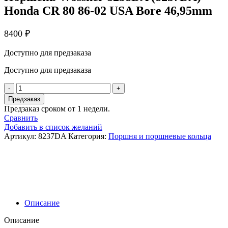
Honda CR 80 86-02 USA Bore 46,95mm
8400
₽
Доступно для предзаказа
Доступно для предзаказа
Количество
товара
Предзаказ
Поршень
Предзаказ сроком от 1 недели.
Wossner
Сравнить
8238DA
Добавить в список желаний
(8237DA)
Артикул:
8237DA
Категория:
Поршня и поршневые кольца
Honda
CR
80
86-
02
USA
Bore
Описание
46,95mm
Описание