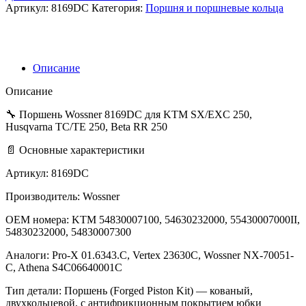
8169DC
Артикул:
8169DC
Категория:
Поршня и поршневые кольца
KTM
SX
250
05-
26
Описание
,
EXC
Описание
250
06-
🔧 Поршень Wossner 8169DC для KTM SX/EXC 250,
26,
Husqvarna TC/TE 250, Beta RR 250
Freeride
📄 Основные характеристики
250R
14-
Артикул: 8169DC
26,
Husqvarna
Производитель: Wossner
TC/TE
250
OEM номера: KTM 54830007100, 54630232000, 55430007000II,
14-
54830232000, 54830007300
26,
Beta
Аналоги: Pro-X 01.6343.C, Vertex 23630C, Wossner NX-70051-
RR
C, Athena S4C06640001C
250
13-
Тип детали: Поршень (Forged Piston Kit) — кованый,
25
двухкольцевой, с антифрикционным покрытием юбки