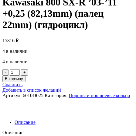
Kawasaki 800 SX-R ’03-’11
+0,25 (82,13mm) (палец
22mm) (гидроцикл)
15816
₽
4 в наличии
4 в наличии
Количество
товара
В корзину
Поршень
Сравнить
Wossner
Добавить в список желаний
6010D025
Артикул:
6010D025
Категория:
Поршня и поршневые кольца
Kawasaki
800
SX-
R
'03-
Описание
'11
+0,25
Описание