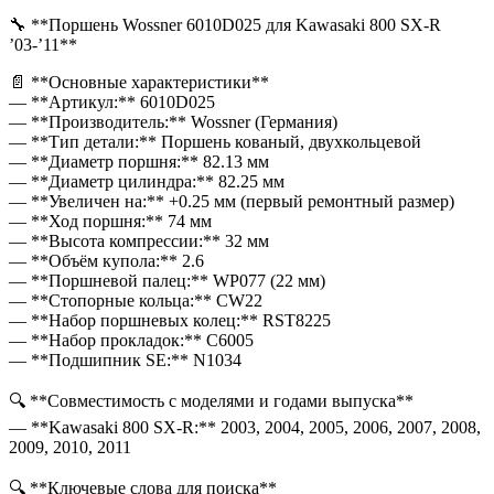
(82,13mm)
(палец
🔧 **Поршень Wossner 6010D025 для Kawasaki 800 SX-R
22mm)
’03-’11**
(гидроцикл)
📄 **Основные характеристики**
— **Артикул:** 6010D025
— **Производитель:** Wossner (Германия)
— **Тип детали:** Поршень кованый, двухкольцевой
— **Диаметр поршня:** 82.13 мм
— **Диаметр цилиндра:** 82.25 мм
— **Увеличен на:** +0.25 мм (первый ремонтный размер)
— **Ход поршня:** 74 мм
— **Высота компрессии:** 32 мм
— **Объём купола:** 2.6
— **Поршневой палец:** WP077 (22 мм)
— **Стопорные кольца:** CW22
— **Набор поршневых колец:** RST8225
— **Набор прокладок:** C6005
— **Подшипник SE:** N1034
🔍 **Совместимость с моделями и годами выпуска**
— **Kawasaki 800 SX-R:** 2003, 2004, 2005, 2006, 2007, 2008,
2009, 2010, 2011
🔍 **Ключевые слова для поиска**