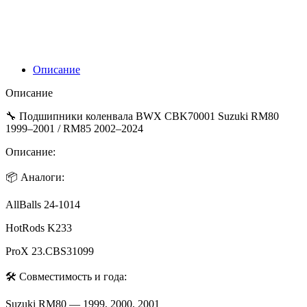
RM
80/85
89-
24
24-
Описание
1014
Описание
🔧 Подшипники коленвала BWX CBK70001 Suzuki RM80
1999–2001 / RM85 2002–2024
Описание:
📦 Аналоги:
AllBalls 24-1014
HotRods K233
ProX 23.CBS31099
🛠 Совместимость и года:
Suzuki RM80 — 1999, 2000, 2001