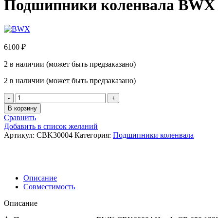
Подшипники коленвала BWX C
6100
₽
2 в наличии (может быть предзаказано)
2 в наличии (может быть предзаказано)
Количество
товара
В корзину
Подшипники
Сравнить
коленвала
Добавить в список желаний
BWX
Артикул:
CBK30004
Категория:
Подшипники коленвала
CBK30004
Honda
CR
250
92-
Описание
07
Совместимость
замена
24-
Описание
1030