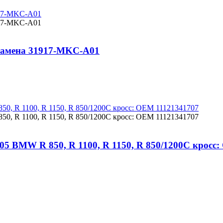
замена 31917-MKC-A01
05 BMW R 850, R 1100, R 1150, R 850/1200C кросс