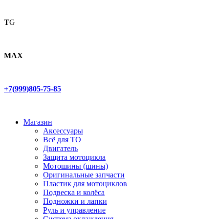
T
G
MAX
+7(999)805-75-85
Магазин
Аксессуары
Всё для ТО
Двигатель
Защита мотоцикла
Мотошины (шины)
Оригинальные запчасти
Пластик для мотоциклов
Подвеска и колёса
Подножки и лапки
Руль и управление
Система охлаждения