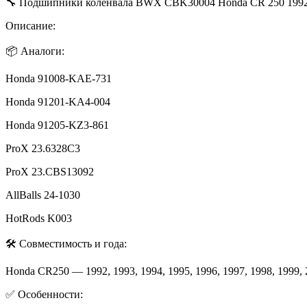
🔧 Подшипники коленвала BWX CBK30004 Honda CR 250 1992
Описание:
📦 Аналоги:
Honda 91008-KAE-731
Honda 91201-KA4-004
Honda 91205-KZ3-861
ProX 23.6328C3
ProX 23.CBS13092
AllBalls 24-1030
HotRods K003
🛠 Совместимость и года:
Honda CR250 — 1992, 1993, 1994, 1995, 1996, 1997, 1998, 1999, 2
✅ Особенности: