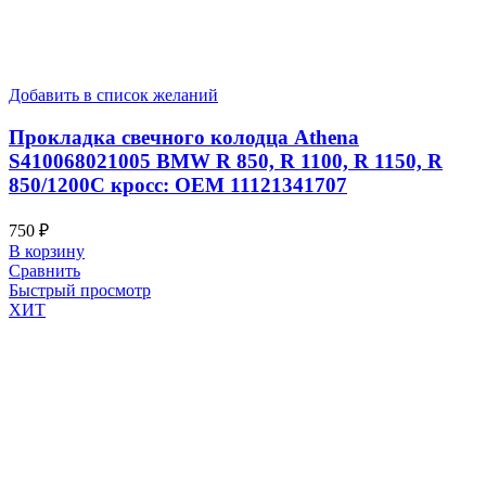
Добавить в список желаний
Прокладка свечного колодца Athena
S410068021005 BMW R 850, R 1100, R 1150, R
850/1200C кросс: OEM 11121341707
750
₽
В корзину
Сравнить
Быстрый просмотр
ХИТ