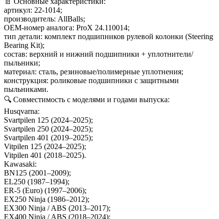
📄 Основные характеристики:
артикул: 22‑1014;
производитель: AllBalls;
OEM‑номер аналога: ProX 24.110014;
тип детали: комплект подшипников рулевой колонки (Steering
Bearing Kit);
состав: верхний и нижний подшипники + уплотнители/
пыльники;
материал: сталь, резиновые/полимерные уплотнения;
конструкция: роликовые подшипники с защитными
пыльниками.
🔍 Совместимость с моделями и годами выпуска:
Husqvarna:
Svartpilen 125 (2024–2025);
Svartpilen 250 (2024–2025);
Svartpilen 401 (2019–2025);
Vitpilen 125 (2024–2025);
Vitpilen 401 (2018–2025).
Kawasaki:
BN125 (2001–2009);
EL250 (1987–1994);
ER‑5 (Euro) (1997–2006);
EX250 Ninja (1986–2012);
EX300 Ninja / ABS (2013–2017);
EX400 Ninja / ABS (2018–2024);