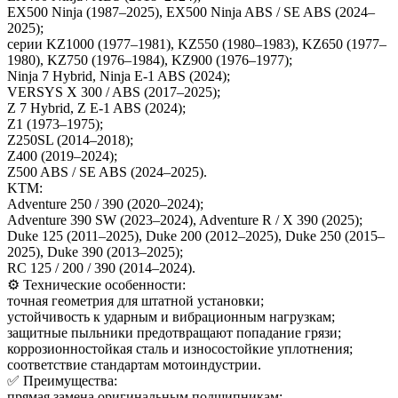
EX500 Ninja (1987–2025), EX500 Ninja ABS / SE ABS (2024–
2025);
серии KZ1000 (1977–1981), KZ550 (1980–1983), KZ650 (1977–
1980), KZ750 (1976–1984), KZ900 (1976–1977);
Ninja 7 Hybrid, Ninja E‑1 ABS (2024);
VERSYS X 300 / ABS (2017–2025);
Z 7 Hybrid, Z E‑1 ABS (2024);
Z1 (1973–1975);
Z250SL (2014–2018);
Z400 (2019–2024);
Z500 ABS / SE ABS (2024–2025).
KTM:
Adventure 250 / 390 (2020–2024);
Adventure 390 SW (2023–2024), Adventure R / X 390 (2025);
Duke 125 (2011–2025), Duke 200 (2012–2025), Duke 250 (2015–
2025), Duke 390 (2013–2025);
RC 125 / 200 / 390 (2014–2024).
⚙️ Технические особенности:
точная геометрия для штатной установки;
устойчивость к ударным и вибрационным нагрузкам;
защитные пыльники предотвращают попадание грязи;
коррозионностойкая сталь и износостойкие уплотнения;
соответствие стандартам мотоиндустрии.
✅ Преимущества:
прямая замена оригинальным подшипникам;