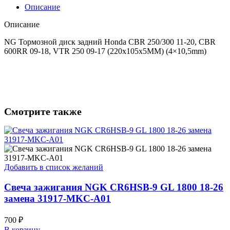
600RR
Описание
09-
18,
Описание
VTR
250
NG Тормозной диск задний Honda CBR 250/300 11-20, CBR
09-
600RR 09-18, VTR 250 09-17 (220x105x5MM) (4×10,5mm)
17
(220x105x5MM)
(4x10,5mm)
Смотрите также
Добавить в список желаний
Свеча зажигания NGK CR6HSB-9 GL 1800 18-26
замена 31917-MKC-A01
700
₽
В корзину