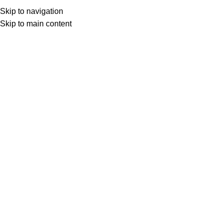
Skip to navigation
Skip to main content
Товар с кнопкой ПРЕДЗАКАЗ. Стоимость и наличие уточняются у поставщика
после оформления заказа. Мы свяжемся с вами по телефону или в
мессенджере в ближайшее время, чтобы подтвердить заказ.
МОТОСЕРВИС
ЗАПЧАСТИ
VK
T
G
MAX
+7(999)805-75-85