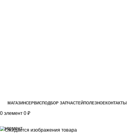
VK
T
G
MAX
+7(999)805-75-85
МАГАЗИН
СЕРВИС
ПОДБОР ЗАПЧАСТЕЙ
ПОЛЕЗНОЕ
КОНТАКТЫ
0
элемент
0
₽
0
элемент