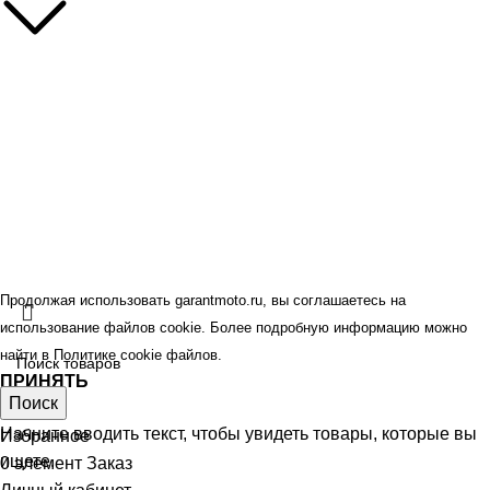
Контакты
Наши бренды
Политика конфиденциальности
Оферта
© GARANT.MOTO 2026.
Все права защищены.
Продолжая использовать garantmoto.ru, вы соглашаетесь на
использование файлов cookie. Более подробную информацию можно
найти в
Политике cookie файлов
.
ПРИНЯТЬ
Поиск
Магазин
Начните вводить текст, чтобы увидеть товары, которые вы
Избранное
ищете.
0
элемент
Заказ