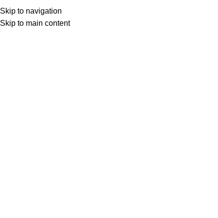
Skip to navigation
Skip to main content
Товар с кнопкой ПРЕДЗАКАЗ. Стоимость и наличие уточняются у поставщика
после оформления заказа. Мы свяжемся с вами по телефону или в
мессенджере в ближайшее время, чтобы подтвердить заказ.
МОТОСЕРВИС
ЗАПЧАСТИ
VK
T
G
MAX
+7(999)805-75-85