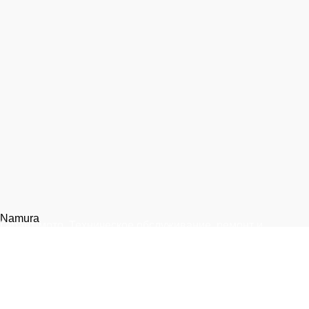
Namura
Гарант-мото. Техническое обслуживание, ремонт и
запчасти для мототехники.
Москва, 1-я улица Измайловского Зверинца, 8