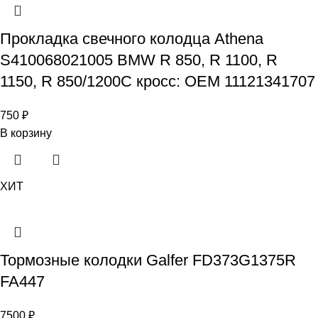
Прокладка свечного колодца Athena
S410068021005 BMW R 850, R 1100, R
1150, R 850/1200C кросс: OEM 11121341707
750
₽
В корзину
ХИТ
Тормозные колодки Galfer FD373G1375R
FA447
7500
₽