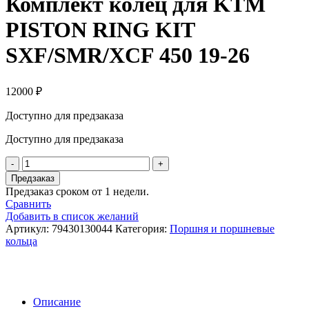
Комплект колец для KTM
PISTON RING KIT
SXF/SMR/XCF 450 19-26
12000
₽
Доступно для предзаказа
Доступно для предзаказа
Количество
товара
Предзаказ
Комплект
Предзаказ сроком от 1 недели.
колец
Сравнить
для
Добавить в список желаний
KTM
Артикул:
79430130044
Категория:
Поршня и поршневые
PISTON
кольца
RING
KIT
SXF/SMR/XCF
450
19-
Описание