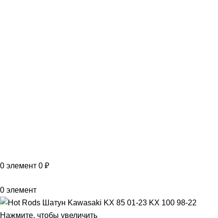
VK
T
G
MAX
+7(999)805-75-85
0
элемент
0
₽
0
элемент
Нажмите, чтобы увеличить