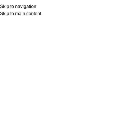
Skip to navigation
Skip to main content
Товар с кнопкой ПРЕДЗАКАЗ. Стоимость и наличие уточняются у поставщика 
МОТОСЕРВИС
ЗАПЧАСТИ
VK
T
G
MAX
+7(999)805-75-85