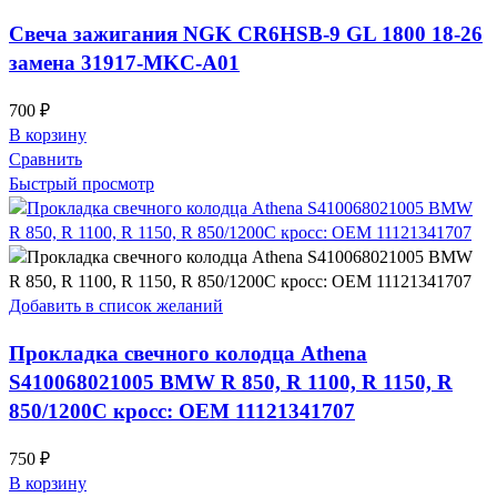
Свеча зажигания NGK CR6HSB-9 GL 1800 18-26
замена 31917-MKC-A01
700
₽
В корзину
Сравнить
Быстрый просмотр
Добавить в список желаний
Прокладка свечного колодца Athena
S410068021005 BMW R 850, R 1100, R 1150, R
850/1200C кросс: OEM 11121341707
750
₽
В корзину