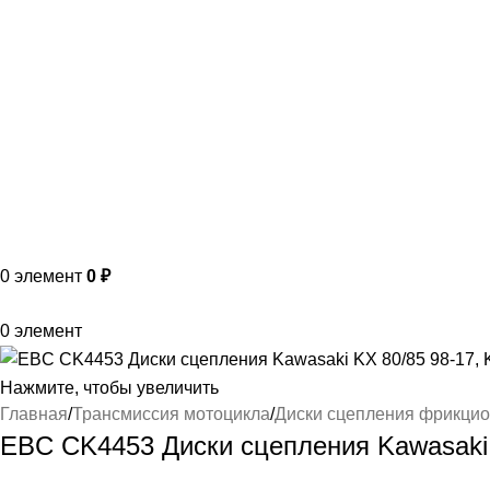
T
G
MAX
+7(999)805-75-85
0
элемент
0
₽
0
элемент
Нажмите, чтобы увеличить
Главная
Трансмиссия мотоцикла
Диски сцепления фрикци
EBC CK4453 Диски сцепления Kawasaki 