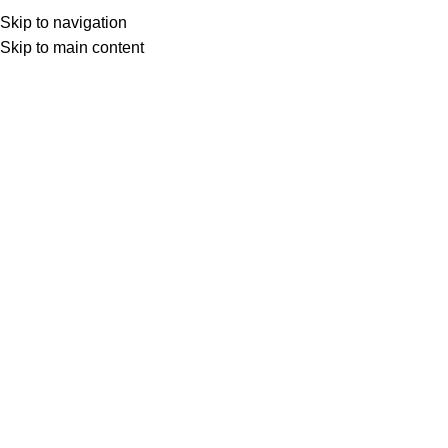
Skip to navigation
Skip to main content
Товар с кнопкой ПРЕДЗАКАЗ. Стоимость и наличие уточняются у поставщика 
МОТОСЕРВИС
ЗАПЧАСТИ
VK
T
G
MAX
+7(999)805-75-85
VK