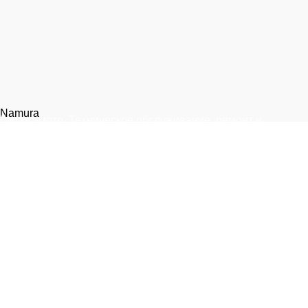
Namura
Гарант-мото. Техническое обслуживание, ремонт и
запчасти для мототехники.
Москва, 1-я улица Измайловского Зверинца, 8
+7 (999) 805-75-85
info@garantmoto.ru