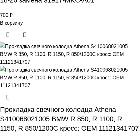
18-26 замена 31917-MKC-A01
700
₽
В корзину
Прокладка свечного колодца Athena
S410068021005 BMW R 850, R 1100, R
1150, R 850/1200C кросс: OEM 11121341707