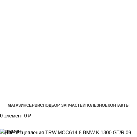
VK
T
G
MAX
+7(999)805-75-85
МАГАЗИН
СЕРВИС
ПОДБОР ЗАПЧАСТЕЙ
ПОЛЕЗНОЕ
КОНТАКТЫ
0
элемент
0
₽
0
элемент