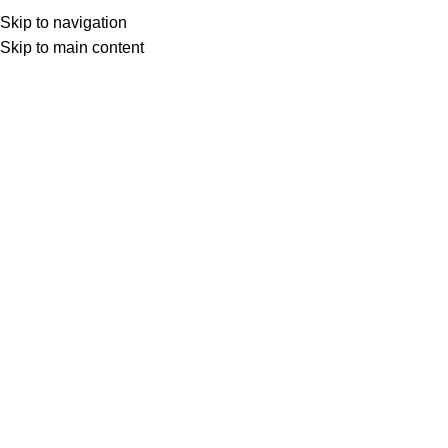
Skip to navigation
Skip to main content
Товар с кнопкой ПРЕДЗАКАЗ. Стоимость и наличие уточняются у поставщика
после оформления заказа. Мы свяжемся с вами по телефону или в
мессенджере в ближайшее время, чтобы подтвердить заказ.
МОТОСЕРВИС
ЗАПЧАСТИ
VK
T
G
MAX
+7(999)805-75-85