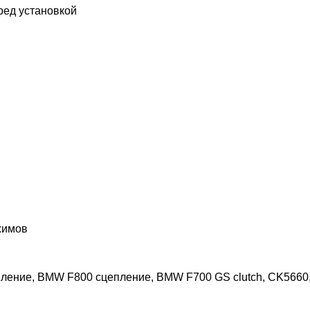
ред установкой
жимов
ие, BMW F800 сцепление, BMW F700 GS clutch, CK5660, F1