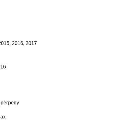
2015, 2016, 2017
016
ерегреву
рах