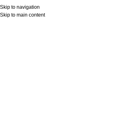
Skip to navigation
Skip to main content
Товар с кнопкой ПРЕДЗАКАЗ. Стоимость и наличие уточняются у поставщика 
МОТОСЕРВИС
ЗАПЧАСТИ
VK
T
G
MAX
+7(999)805-75-85
VK