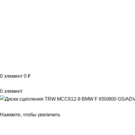
T
G
MAX
+7(999)805-75-85
0
элемент
0
₽
0
элемент
Нажмите, чтобы увеличить