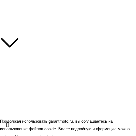
Мотошиномонтаж
Зимнее хранение мотоциклов
Информация
Контакты
Наши бренды
Политика конфиденциальности
Оферта
© GARANT.MOTO 2026.
Все права защищены.
Продолжая использовать garantmoto.ru, вы соглашаетесь на
использование файлов cookie. Более подробную информацию можно