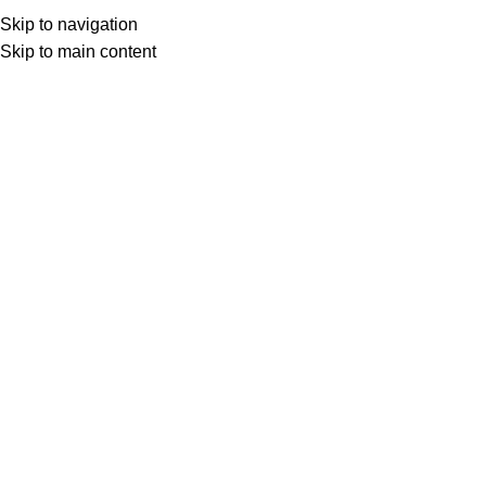
Skip to navigation
Skip to main content
Товар с кнопкой ПРЕДЗАКАЗ. Стоимость и наличие уточняются у поставщика
после оформления заказа. Мы свяжемся с вами по телефону или в
мессенджере в ближайшее время, чтобы подтвердить заказ.
МОТОСЕРВИС
ЗАПЧАСТИ
VK
T
G
MAX
+7(999)805-75-85