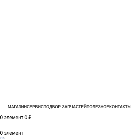
VK
T
G
MAX
+7(999)805-75-85
МАГАЗИН
СЕРВИС
ПОДБОР ЗАПЧАСТЕЙ
ПОЛЕЗНОЕ
КОНТАКТЫ
0
элемент
0
₽
0
элемент