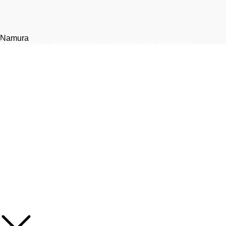
Namura
Гарант-мото. Техническое обслуживание, ремонт и
запчасти для мототехники.
Москва, 1-я улица Измайловского Зверинца, 8
+7 (999) 805-75-85
info@garantmoto.ru
Статьи