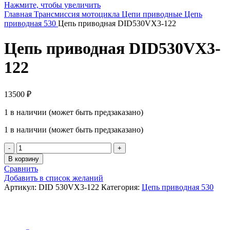
Нажмите, чтобы увеличить
Главная
Трансмиссия мотоцикла
Цепи приводные
Цепь
приводная 530
Цепь приводная DID530VX3-122
Цепь приводная DID530VX3-
122
13500
₽
1 в наличии (может быть предзаказано)
1 в наличии (может быть предзаказано)
Количество
товара
В корзину
Цепь
Сравнить
приводная
Добавить в список желаний
DID530VX3-
Артикул:
DID 530VX3-122
Категория:
Цепь приводная 530
122