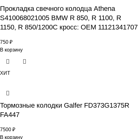
Прокладка свечного колодца Athena
S410068021005 BMW R 850, R 1100, R
1150, R 850/1200C кросс: OEM 11121341707
750
₽
В корзину
ХИТ
Тормозные колодки Galfer FD373G1375R
FA447
7500
₽
В корзину