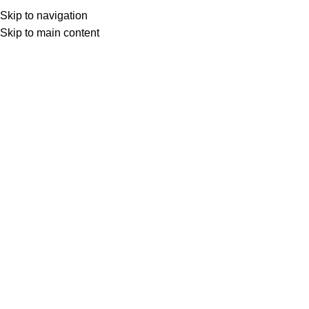
Skip to navigation
Skip to main content
Товар с кнопкой ПРЕДЗАКАЗ. Стоимость и наличие уточняются у поставщика
после оформления заказа. Мы свяжемся с вами по телефону или в
мессенджере в ближайшее время, чтобы подтвердить заказ.
МОТОСЕРВИС
ЗАПЧАСТИ
VK
T
G
MAX
+7(999)805-75-85