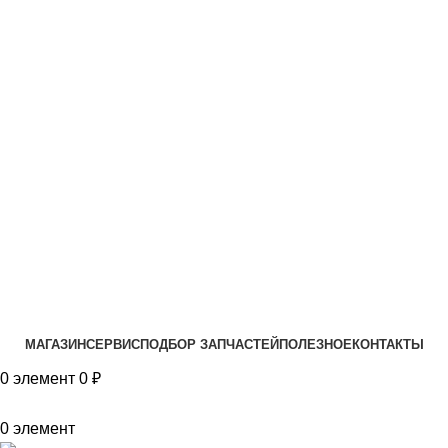
VK
T
G
MAX
+7(999)805-75-85
МАГАЗИН
СЕРВИС
ПОДБОР ЗАПЧАСТЕЙ
ПОЛЕЗНОЕ
КОНТАКТЫ
0
элемент
0
₽
0
элемент