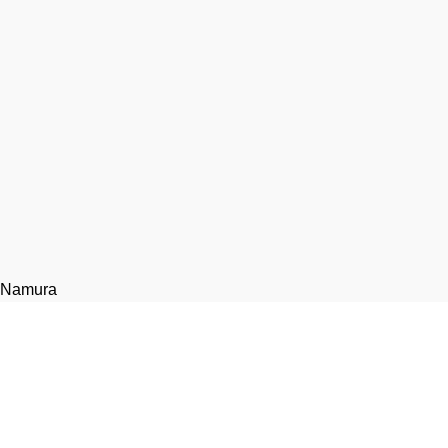
Namura
Гарант-мото. Техническое обслуживание, ремонт и
запчасти для мототехники.
Москва, 1-я улица Измайловского Зверинца, 8