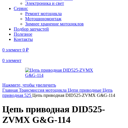
Электроника и свет
Сервис
Ремонт мотоцикла
Мотошиномонтаж
Зимнее хранение мотоциклов
Подбор запчастей
Полезное
Контакты
0
элемент
0
₽
0
элемент
Нажмите, чтобы увеличить
Главная
Трансмиссия мотоцикла
Цепи приводные
Цепь
приводная 525
Цепь приводная DID525-ZVMX G&G-114
Цепь приводная DID525-
ZVMX G&G-114