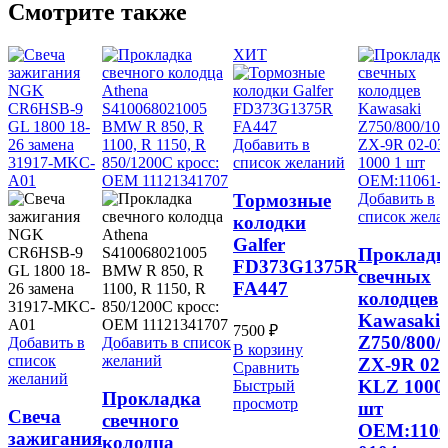
Смотрите также
ХИТ
Добавить в
список желаний
Добавить в
Тормозные
список жела
колодки
Galfer
Прокладк
FD373G1375R
свечных
FA447
колодцев
Kawasaki
7500
₽
Z750/800/
Добавить в
Добавить в список
В корзину
список
желаний
ZX-9R 02-
Сравнить
желаний
KLZ 1000
Быстрый
Прокладка
просмотр
шт
Свеча
свечного
OEM:1106
зажигания
колодца