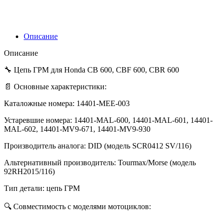
CBF
600,
CBR
600
Описание
14401-
MEE-
Описание
003
Аналог
🔧 Цепь ГРМ для Honda CB 600, CBF 600, CBR 600
DID
📄 Основные характеристики:
0412
SV/116
Каталожные номера: 14401-МЕЕ-003
Устаревшие номера: 14401-MAL-600, 14401-MAL-601, 14401-
MAL-602, 14401-MV9-671, 14401-MV9-930
Производитель аналога: DID (модель SCR0412 SV/116)
Альтернативный производитель: Tourmax/Morse (модель
92RH2015/116)
Тип детали: цепь ГРМ
🔍 Совместимость с моделями мотоциклов: