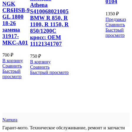
0104
NGK
Athena
CR6HSB-9
S410068021005
1350
₽
GL 1800
BMW R 850, R
Предзаказ
18-26
1100, R 1150, R
Сравнить
замена
Быстрый
850/1200C
просмотр
31917-
кросс: OEM
MKC-A01
11121341707
700
₽
750
₽
В корзину
В корзину
Сравнить
Сравнить
Быстрый
Быстрый просмотр
просмотр
Namura
Гарант-мото. Техническое обслуживание, ремонт и запчасти