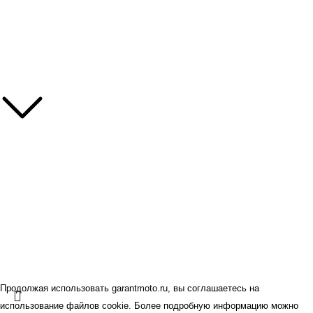
Мотошиномонтаж
Зимнее хранение мотоциклов
Информация
Контакты
Наши бренды
Политика конфиденциальности
Оферта
© GARANT.MOTO 2026.
Все права защищены.
Продолжая использовать garantmoto.ru, вы соглашаетесь на
использование файлов cookie. Более подробную информацию можно