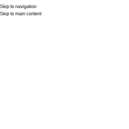
Skip to navigation
Skip to main content
Товар с кнопкой ПРЕДЗАКАЗ. Стоимость и наличие уточняются у поставщика
после оформления заказа. Мы свяжемся с вами по телефону или в
мессенджере в ближайшее время, чтобы подтвердить заказ.
МОТОСЕРВИС
ЗАПЧАСТИ
VK
T
G
MAX
+7(999)805-75-85