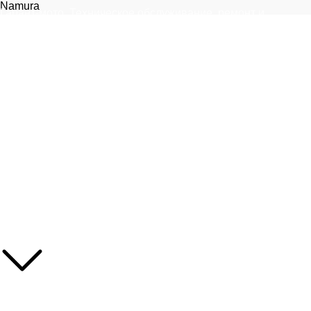
Namura
Гарант-мото. Техническое обслуживание, ремонт и
запчасти для мототехники.
Москва, 1-я улица Измайловского Зверинца, 8
+7 (999) 805-75-85
info@garantmoto.ru
Статьи