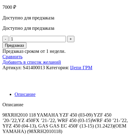
7000
₽
Доступно для предзаказа
Доступно для предзаказа
Количество
товара
Предзаказ
Athena
Предзаказ сроком от 1 недели.
Цепь
Сравнить
ГРМ
Добавить в список желаний
S41400013
Артикул:
S41400013
Категория:
Цепи ГРМ
(31.2423)
(98XRH2010118)
Описание
Описание
98XRH2010 118 YAMAHA YZF 450 (03-09) YZF 450
’20-’22,YZ 450FX ’21-’22, WRF 450 (03-15)WRF 450 ’21-’22,
YFZ 450 (04-13), GAS GAS EC 450F (13-15) (31.2423)(OEM
YAMAHA) (98XRH2010118)