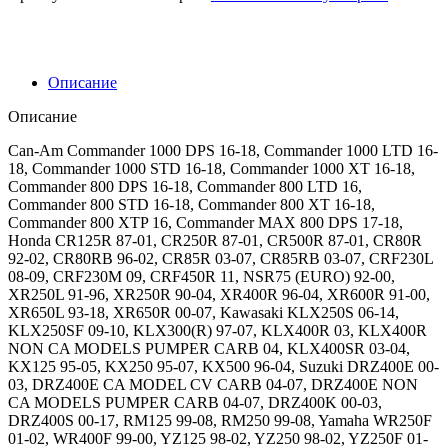
CR
125/250
'87-
'01,
CR
Описание
80/85
'92-
Описание
'07,
XR
Can-Am Commander 1000 DPS 16-18, Commander 1000 LTD 16-
250/400/600,
18, Commander 1000 STD 16-18, Commander 1000 XT 16-18,
KX
Commander 800 DPS 16-18, Commander 800 LTD 16,
125/250
Commander 800 STD 16-18, Commander 800 XT 16-18,
'95-
Commander 800 XTP 16, Commander MAX 800 DPS 17-18,
'07,
Honda CR125R 87-01, CR250R 87-01, CR500R 87-01, CR80R
KLX
92-02, CR80RB 96-02, CR85R 03-07, CR85RB 03-07, CRF230L
250/300,
08-09, CRF230M 09, CRF450R 11, NSR75 (EURO) 92-00,
RM
XR250L 91-96, XR250R 90-04, XR400R 96-04, XR600R 91-00,
125/250
XR650L 93-18, XR650R 00-07, Kawasaki KLX250S 06-14,
'99
KLX250SF 09-10, KLX300(R) 97-07, KLX400R 03, KLX400R
NON CA MODELS PUMPER CARB 04, KLX400SR 03-04,
KX125 95-05, KX250 95-07, KX500 96-04, Suzuki DRZ400E 00-
03, DRZ400E CA MODEL CV CARB 04-07, DRZ400E NON
CA MODELS PUMPER CARB 04-07, DRZ400K 00-03,
DRZ400S 00-17, RM125 99-08, RM250 99-08, Yamaha WR250F
01-02, WR400F 99-00, YZ125 98-02, YZ250 98-02, YZ250F 01-