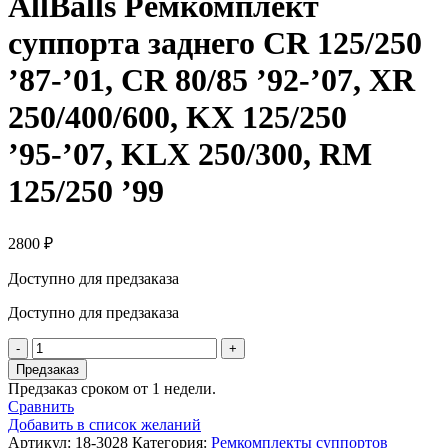
AllBalls Ремкомплект
суппорта заднего CR 125/250
’87-’01, CR 80/85 ’92-’07, XR
250/400/600, KX 125/250
’95-’07, KLX 250/300, RM
125/250 ’99
2800
₽
Доступно для предзаказа
Доступно для предзаказа
Количество
товара
Предзаказ
AllBalls
Предзаказ сроком от 1 недели.
Ремкомплект
Сравнить
суппорта
Добавить в список желаний
заднего
Артикул:
18-3028
Категория:
Ремкомплекты суппортов