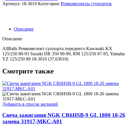
переднего
Артикул:
18-3010
Категория:
Ремкомплекты суппортов
Kawasaki
KX
125/250
89-
93
Описание
Suzuki
DR
Описание
350
90-
AllBalls Ремкомплект суппорта переднего Kawasaki KX
99,
125/250 89-93 Suzuki DR 350 90-99, RM 125/250 87-95, Yamaha
RM
YZ 125/250 89 18-3010 (37.63010)
125/250
87-
Смотрите также
95,
Yamaha
YZ
125/250
89
18-
Добавить в список желаний
3010
(37.63010)
Свеча зажигания NGK CR6HSB-9 GL 1800 18-26
замена 31917-MKC-A01